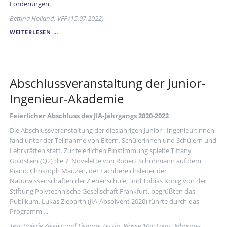
Förderungen
.
Bettina Holland, VFF (15.07.2022)
INFORMATIONEN
WEITERLESEN …
DES
FÖRDERVEREINS
ZUM
2. QUARTAL
2022
Abschlussveranstaltung der Junior-
Ingenieur-Akademie
Feierlicher Abschluss des JIA-Jahrgangs 2020-2022
Die Abschlussveranstaltung der diesjährigen Junior - Ingenieur:innen
fand unter der Teilnahme von Eltern, Schülerinnen und Schülern und
Lehrkräften statt. Zur feierlichen Einstimmung spielte Tiffany
Goldstein (Q2) die 7. Novelette von Robert Schuhmann auf dem
Piano. Christoph Maitzen, der Fachbereichsleiter der
Naturwissenschaften der Ziehenschule, und Tobias König von der
Stiftung Polytechnische Gesellschaft Frankfurt, begrüßten das
Publikum. Lukas Ziebarth (JIA-Absolvent 2020) führte durch das
Programm ...
Text: Valerie Ziegler und Lisanne Zessin, Klasse 10a; Fotos: Johannes