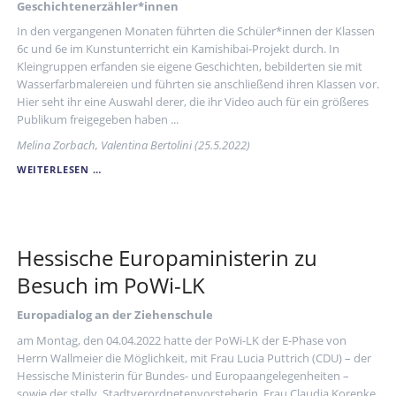
Geschichtenerzähler*innen
In den vergangenen Monaten führten die Schüler*innen der Klassen
6c und 6e im Kunstunterricht ein Kamishibai-Projekt durch. In
Kleingruppen erfanden sie eigene Geschichten, bebilderten sie mit
Wasserfarbmalereien und führten sie anschließend ihren Klassen vor.
Hier seht ihr eine Auswahl derer, die ihr Video auch für ein größeres
Publikum freigegeben haben ...
Melina Zorbach, Valentina Bertolini (25.5.2022)
VORHANG
WEITERLESEN …
AUF
...
KAMISHIBAI!
Hessische Europaministerin zu
Besuch im PoWi-LK
Europadialog an der Ziehenschule
am Montag, den 04.04.2022 hatte der PoWi-LK der E-Phase von
Herrn Wallmeier die Möglichkeit, mit Frau Lucia Puttrich (CDU) – der
Hessische Ministerin für Bundes- und Europaangelegenheiten –
sowie der stellv. Stadtverordnetenvorsteherin, Frau Claudia Korenke