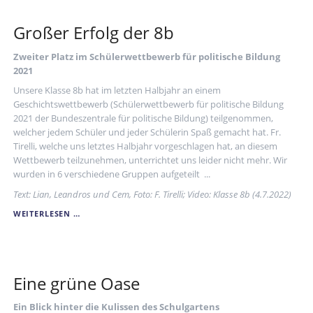
30
JAHREN
Großer Erfolg der 8b
Zweiter Platz im Schülerwettbewerb für politische Bildung
2021
Unsere Klasse 8b hat im letzten Halbjahr an einem
Geschichtswettbewerb (Schülerwettbewerb für politische Bildung
2021 der Bundeszentrale für politische Bildung) teilgenommen,
welcher jedem Schüler und jeder Schülerin Spaß gemacht hat. Fr.
Tirelli, welche uns letztes Halbjahr vorgeschlagen hat, an diesem
Wettbewerb teilzunehmen, unterrichtet uns leider nicht mehr. Wir
wurden in 6 verschiedene Gruppen aufgeteilt ...
Text: Lian, Leandros und Cem, Foto: F. Tirelli; Video: Klasse 8b (4.7.2022)
GROSSER E
WEITERLESEN …
RFOLG D
ER 8
B
Eine grüne Oase
Ein Blick hinter die Kulissen des Schulgartens