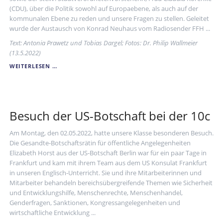
(CDU), über die Politik sowohl auf Europaebene, als auch auf der
kommunalen Ebene zu reden und unsere Fragen zu stellen. Geleitet
wurde der Austausch von Konrad Neuhaus vom Radiosender FFH ...
Text: Antonia Prawetz und Tobias Dargel; Fotos: Dr. Philip Wallmeier
(13.5.2022)
HESSISCHE
WEITERLESEN …
EUROPAMINISTERIN
ZU
BESUCH
IM
POWI-
Besuch der US-Botschaft bei der 10c
LK
Am Montag, den 02.05.2022, hatte unsere Klasse besonderen Besuch.
Die Gesandte-Botschaftsrätin für öffentliche Angelegenheiten
Elizabeth Horst aus der US-Botschaft Berlin war für ein paar Tage in
Frankfurt und kam mit ihrem Team aus dem US Konsulat Frankfurt
in unseren Englisch-Unterricht. Sie und ihre Mitarbeiterinnen und
Mitarbeiter behandeln bereichsübergreifende Themen wie Sicherheit
und Entwicklungshilfe, Menschenrechte, Menschenhandel,
Genderfragen, Sanktionen, Kongressangelegenheiten und
wirtschaftliche Entwicklung ...