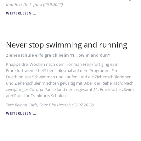
und Herr Dr. Leppek (26.9.2022)
FREUDE
WEITERLESEN …
ÜBER
DIE
NEUERÖFFNUNG
DER
SCHÜLERBÜCHEREI
Never stop swimming and running
Ziehenschule erfolgreich beim 11. „Swim and Run“
Knappe drei Wochen nach dem Ironman Frankfurt ging es in
Frankfurt wieder heiß her – diesmal auf dem Programm: Ein
Duathlon aus Schwimmen und Laufen. Und die Ziehenschülerinnen
und Ziehenschüler mischten gewaltig mit. Aber der Reihe nach: Nach
zweijähriger Corona-Pause fand der insgesamt 11. Frankfurter „Swim
and Run“ für Frankfurts Schulen ...
Text: Roland Carls; Foto: Dirk Hertsch (22.07.2022)
NEVER
WEITERLESEN …
STOP
SWIMMING
AND
RUNNING