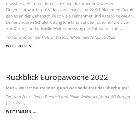
mussten außerdem durch ein Video dokumentiert werden.
Eingereicht wurden 10 Videos von insgesamt 20 Schüler:innen. Damit
gab es an der Ziehenschule so viele Teilnehmer und Katapulte wie an
keiner anderen Schule! Anfang Juni fand auf dem Schulhof die Live-
Vorführung und offizielle Weitenmessung der Katapulte statt ...
Text und Fotos: Ines Höhler; Videos: Teilnehmende (25.06.2022)
DAS
WEITERLESEN …
FLOTTE
KATAPULT
2022
Rückblick Europawoche 2022
Mut – wer ist heute mutig und was bedeutet das überhaupt?
Text und Fotos: Paula Theurich und Philip Wallmeier für die AG Europa
(23.6.2022)
RÜCKBLICK
WEITERLESEN …
EUROPAWOCHE
2022