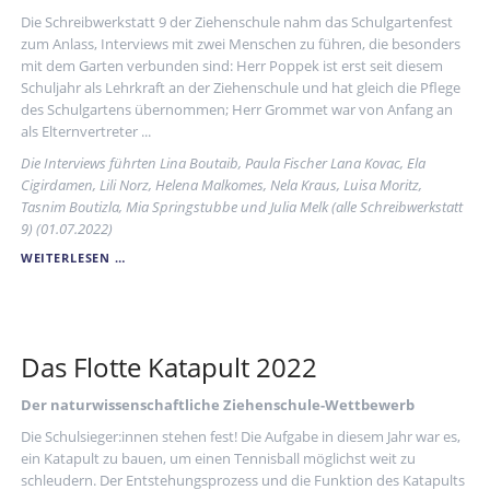
Die Schreibwerkstatt 9 der Ziehenschule nahm das Schulgartenfest
zum Anlass, Interviews mit zwei Menschen zu führen, die besonders
mit dem Garten verbunden sind: Herr Poppek ist erst seit diesem
Schuljahr als Lehrkraft an der Ziehenschule und hat gleich die Pflege
des Schulgartens übernommen; Herr Grommet war von Anfang an
als Elternvertreter ...
Die Interviews führten Lina Boutaib, Paula Fischer Lana Kovac, Ela
Cigirdamen, Lili Norz, Helena Malkomes, Nela Kraus, Luisa Moritz,
Tasnim Boutizla, Mia Springstubbe und Julia Melk (alle Schreibwerkstatt
9) (01.07.2022)
EINE
WEITERLESEN …
GRÜNE
OASE
Das Flotte Katapult 2022
Der naturwissenschaftliche Ziehenschule-Wettbewerb
Die Schulsieger:innen stehen fest! Die Aufgabe in diesem Jahr war es,
ein Katapult zu bauen, um einen Tennisball möglichst weit zu
schleudern. Der Entstehungsprozess und die Funktion des Katapults