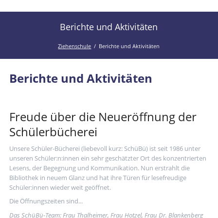
der
Kanal
Ziehenschule!
der
Berichte und Aktivitäten
Ziehenschule
Ziehenschule
Berichte und Aktivitäten
Berichte und Aktivitäten
Freude über die Neueröffnung der
Schülerbücherei
Unsere Schüler-Bücherei (liebevoll kurz: SchüBü) ist seit 1986 unter
unseren Schüler:n:innen ein sehr geschätzter Ort des konzentrierten
Lesens, der Begegnung und Kommunikation. Nun erstrahlt die
Bibliothek in neuem Glanz und hat ihre Türen für lesefreudige
Schüler:innen wieder weit geöffnet.
Die Öffnungszeiten sind...
Das SchüBü-Team: Frau Thalheimer, Frau Hotzel, Frau Dr. Blankenberg