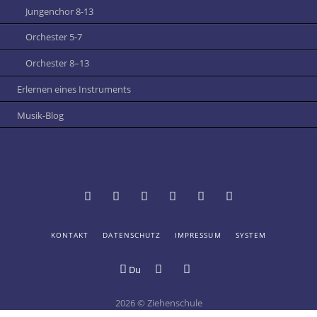
Jungenchor 8-13
Orchester 5-7
Orchester 8–13
Erlernen eines Instruments
Musik-Blog
NAVIGATION
KONTAKT
DATENSCHUTZ
IMPRESSUM
SYSTEM
Termine
Vertretungsplan
Schulportal
Mensa
Online-
Digitale
ÜBERSPRINGEN
und
Hessen:
der
Katalog
Schule
Du
Digitales
Login
Ziehenschule
der
Schwarzes
Ziehenschule
Schülerbücherei
Brett
2026 © Ziehenschule
an
Bildergalerie
Youtube-