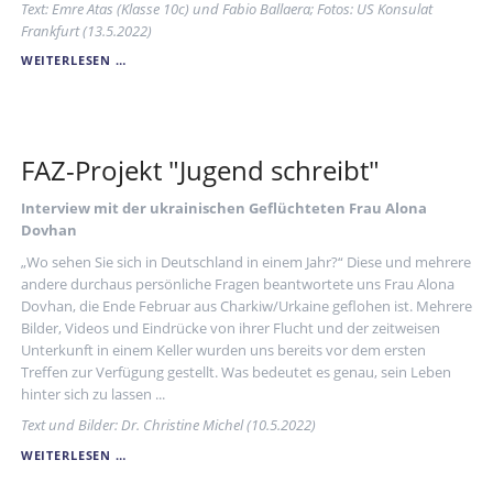
Text: Emre Atas (Klasse 10c) und Fabio Ballaera; Fotos: US Konsulat
Frankfurt (13.5.2022)
BESUCH
WEITERLESEN …
DER
US-
BOTSCHAFT
BEI
DER
FAZ-Projekt "Jugend schreibt"
10C
Interview mit der ukrainischen Geflüchteten Frau Alona
Dovhan
„Wo sehen Sie sich in Deutschland in einem Jahr?“ Diese und mehrere
andere durchaus persönliche Fragen beantwortete uns Frau Alona
Dovhan, die Ende Februar aus Charkiw/Urkaine geflohen ist. Mehrere
Bilder, Videos und Eindrücke von ihrer Flucht und der zeitweisen
Unterkunft in einem Keller wurden uns bereits vor dem ersten
Treffen zur Verfügung gestellt. Was bedeutet es genau, sein Leben
hinter sich zu lassen ...
Text und Bilder: Dr. Christine Michel (10.5.2022)
FAZ-
WEITERLESEN …
PROJEKT