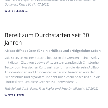
Godlinski, Klasse 9b (11.07.2022)
ABSCHLUSSVERANSTALTUNG
WEITERLESEN …
DER
JUNIOR-
INGENIEUR-
AKADEMIE
Bereit zum Durchstarten seit 30
Jahren
AbiBac öffnet Türen für ein erfülltes und erfolgreiches Leben
„Die Grenzen meiner Sprache bedeuten die Grenzen meiner Welt“,
mit diesem Zitat von Ludwig Wittgenstein wandte sich Christopher
Textor vom Hessischen Kultusministerium an die vierzehn AbiBac-
Absolventinnen und Absolventen in der voll besetzten Aula der
Ziehenschule und ergänzte: „Ihr habt mit diesem Abschluss nun die
Eintrittskarte, um diese Grenzen zu überwinden“ ...
Text: Roland Carls; Fotos: Frau Rogler und Frau Dr. Michel (11.7.2022)
BEREIT
WEITERLESEN …
ZUM
DURCHSTARTEN
SEIT