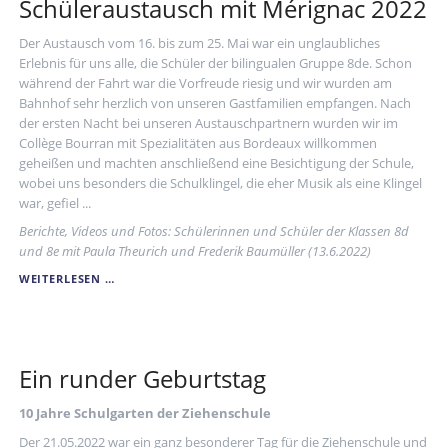
Schüleraustausch mit Mérignac 2022
Der Austausch vom 16. bis zum 25. Mai war ein unglaubliches
Erlebnis für uns alle, die Schüler der bilingualen Gruppe 8de. Schon
während der Fahrt war die Vorfreude riesig und wir wurden am
Bahnhof sehr herzlich von unseren Gastfamilien empfangen. Nach
der ersten Nacht bei unseren Austauschpartnern wurden wir im
Collège Bourran mit Spezialitäten aus Bordeaux willkommen
geheißen und machten anschließend eine Besichtigung der Schule,
wobei uns besonders die Schulklingel, die eher Musik als eine Klingel
war, gefiel ...
Berichte, Videos und Fotos: Schülerinnen und Schüler der Klassen 8d
und 8e mit Paula Theurich und Frederik Baumüller (13.6.2022)
SCHÜLERAUSTAUSCH
WEITERLESEN …
MIT
MÉRIGNAC
2022
Ein runder Geburtstag
10 Jahre Schulgarten der Ziehenschule
Der 21.05.2022 war ein ganz besonderer Tag für die Ziehenschule und