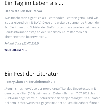
Ein Tag im Leben als …
Eltern stellen Berufe vor
Was macht man eigentlich als Richter oder Richterin genau und wie
ist das eigentlich mit BWL? Diese und weitere spannende Fragen der
Schülerinnen und Schüler der Einführungsphase wurden beim ersten
Berufsinformationstag an der Ziehenschule im Rahmen der
Themenwoche beantwortet ...
Roland Carls (22.07.2022)
EIN
WEITERLESEN …
TAG
IM
LEBEN
ALS
…
Ein Fest der Literatur
Poetry Slam an der Ziehenschule
„Feminismus nervt“, so der provokante Titel des Siegertextes, mit
dem Luzie Kilian (10 f) beim ersten Ziehen-Slam am 7.07.2022 das
Publikum begeisterte. 13 Schüler*innen der Jahrgangsstufe 10 traten
bei dem Dichterwettstreit gegeneinander an, um die Zuhörer*innen