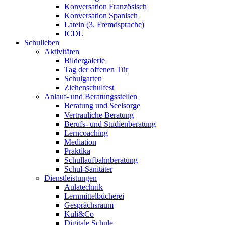
Konversation Französisch
Konversation Spanisch
Latein (3. Fremdsprache)
ICDL
Schulleben
Aktivitäten
Bildergalerie
Tag der offenen Tür
Schulgarten
Ziehenschulfest
Anlauf- und Beratungsstellen
Beratung und Seelsorge
Vertrauliche Beratung
Berufs- und Studienberatung
Lerncoaching
Mediation
Praktika
Schullaufbahnberatung
Schul-Sanitäter
Dienstleistungen
Aulatechnik
Lernmittelbücherei
Gesprächsraum
Kuli&Co
Digitale Schule