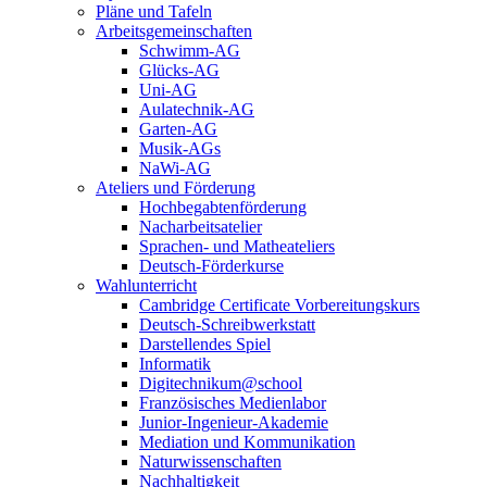
Pläne und Tafeln
Arbeitsgemeinschaften
Schwimm-AG
Glücks-AG
Uni-AG
Aulatechnik-AG
Garten-AG
Musik-AGs
NaWi-AG
Ateliers und Förderung
Hochbegabtenförderung
Nacharbeitsatelier
Sprachen- und Matheateliers
Deutsch-Förderkurse
Wahlunterricht
Cambridge Certificate Vorbereitungskurs
Deutsch-Schreibwerkstatt
Darstellendes Spiel
Informatik
Digitechnikum@school
Französisches Medienlabor
Junior-Ingenieur-Akademie
Mediation und Kommunikation
Naturwissenschaften
Nachhaltigkeit