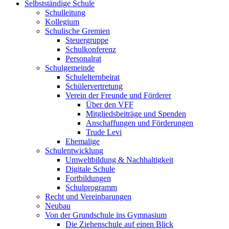
Selbstständige Schule
Schulleitung
Kollegium
Schulische Gremien
Steuergruppe
Schulkonferenz
Personalrat
Schulgemeinde
Schulelternbeirat
Schülervertretung
Verein der Freunde und Förderer
Über den VFF
Mitgliedsbeiträge und Spenden
Anschaffungen und Förderungen
Trude Levi
Ehemalige
Schulentwicklung
Umweltbildung & Nachhaltigkeit
Digitale Schule
Fortbildungen
Schulprogramm
Recht und Vereinbarungen
Neubau
Von der Grundschule ins Gymnasium
Die Ziehenschule auf einen Blick