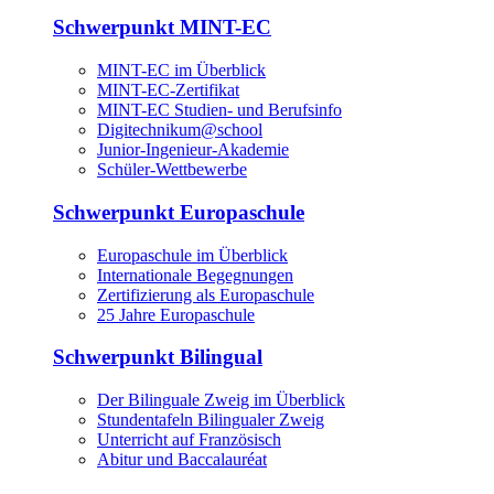
Schwerpunkt MINT-EC
MINT-EC im Überblick
MINT-EC-Zertifikat
MINT-EC Studien- und Berufsinfo
Digitechnikum­@school
Junior-Ingenieur-Akademie
Schüler-Wettbewerbe
Schwerpunkt Europaschule
Europaschule im Überblick
Internationale Begegnungen
Zertifizierung als Europaschule
25 Jahre Europaschule
Schwerpunkt Bilingual
Der Bilinguale Zweig im Überblick
Stundentafeln Bilingualer Zweig
Unterricht auf Französisch
Abitur und Baccalauréat