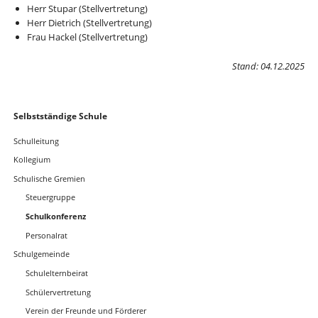
Herr Stupar (Stellvertretung)
Herr Dietrich (Stellvertretung)
Frau Hackel (Stellvertretung)
Stand: 04.12.2025
Navigation
Selbstständige Schule
überspringen
Schulleitung
Kollegium
Schulische Gremien
Steuergruppe
Schulkonferenz
Personalrat
Schulgemeinde
Schulelternbeirat
Schülervertretung
Verein der Freunde und Förderer