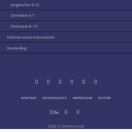
Jungenchor 8-13
Orchester 5-7
Orchester 8–13
Erlernen eines Instruments
Musik-Blog
NAVIGATION
KONTAKT
DATENSCHUTZ
IMPRESSUM
SYSTEM
Termine
Vertretungsplan
Schulportal
Mensa
Online-
Digitale
ÜBERSPRINGEN
und
Hessen:
der
Katalog
Schule
Du
Digitales
Login
Ziehenschule
der
Schwarzes
Ziehenschule
Schülerbücherei
Brett
2026 © Ziehenschule
an
Bildergalerie
Youtube-