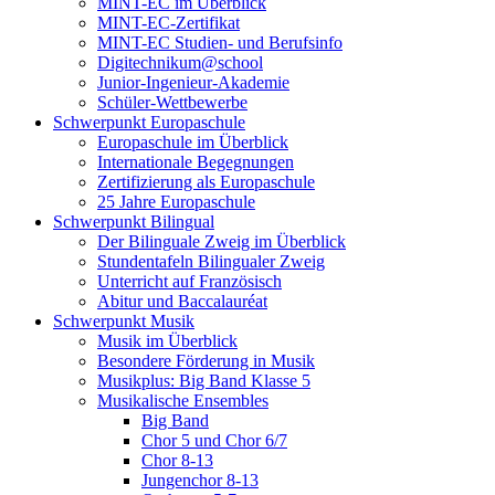
MINT-EC im Überblick
MINT-EC-Zertifikat
MINT-EC Studien- und Berufsinfo
Digitechnikum­@school
Junior-Ingenieur-Akademie
Schüler-Wettbewerbe
Schwerpunkt Europaschule
Europaschule im Überblick
Internationale Begegnungen
Zertifizierung als Europaschule
25 Jahre Europaschule
Schwerpunkt Bilingual
Der Bilinguale Zweig im Überblick
Stundentafeln Bilingualer Zweig
Unterricht auf Französisch
Abitur und Baccalauréat
Schwerpunkt Musik
Musik im Überblick
Besondere Förderung in Musik
Musikplus: Big Band Klasse 5
Musikalische Ensembles
Big Band
Chor 5 und Chor 6/7
Chor 8-13
Jungenchor 8-13