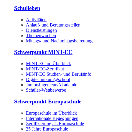
Schulleben
Aktivitäten
Anlauf- und Beratungsstellen
Dienstleistungen
Themenwochen
Mittags- und Nachmittagsbetreuung
Schwerpunkt MINT-EC
MINT-EC im Überblick
MINT-EC-Zertifikat
MINT-EC Studien- und Berufsinfo
Digitechnikum­@school
Junior-Ingenieur-Akademie
Schüler-Wettbewerbe
Schwerpunkt Europaschule
Europaschule im Überblick
Internationale Begegnungen
Zertifizierung als Europaschule
25 Jahre Europaschule