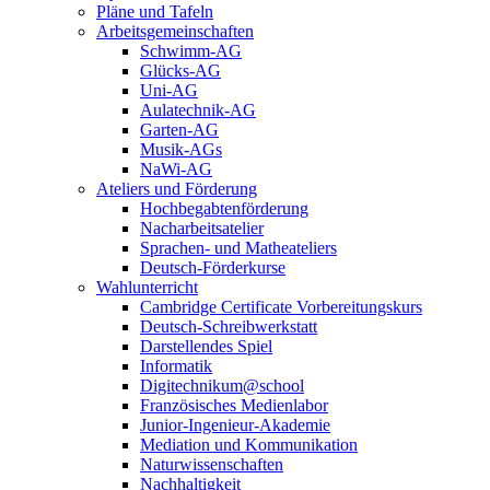
Pläne und Tafeln
Arbeitsgemeinschaften
Schwimm-AG
Glücks-AG
Uni-AG
Aulatechnik-AG
Garten-AG
Musik-AGs
NaWi-AG
Ateliers und Förderung
Hochbegabtenförderung
Nacharbeitsatelier
Sprachen- und Matheateliers
Deutsch-Förderkurse
Wahlunterricht
Cambridge Certificate Vorbereitungskurs
Deutsch-Schreibwerkstatt
Darstellendes Spiel
Informatik
Digitechnikum@school
Französisches Medienlabor
Junior-Ingenieur-Akademie
Mediation und Kommunikation
Naturwissenschaften
Nachhaltigkeit