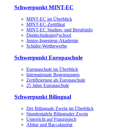
Schwerpunkt MINT-EC
MINT-EC im Überblick
MINT-EC-Zertifikat
MINT-EC Studien- und Berufsinfo
Digitechnikum­@school
Junior-Ingenieur-Akademie
Schüler-Wettbewerbe
Schwerpunkt Europaschule
Europaschule im Überblick
Internationale Begegnungen
Zertifizierung als Europaschule
25 Jahre Europaschule
Schwerpunkt Bilingual
Der Bilinguale Zweig im Überblick
Stundentafeln Bilingualer Zweig
Unterricht auf Französisch
Abitur und Baccalauréat