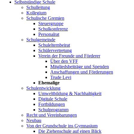
Selbstständige Schule
Schulleitung
Kollegium
Schulische Gremien
Steuergruppe
Schulkonferenz
Personalrat
Schulgemeinde
Schulelternbeirat
Schülervertretung
Verein der Freunde und Förderer
Über den VFF
Mitgliedsbeiträge und Spenden
Anschaffungen und Förderungen
Trude Levi
Ehemalige
Schulentwicklung
Umweltbildung & Nachhaltigkeit
Digitale Schule
Fortbildungen
Schulprogramm
Recht und Vereinbarungen
Neubau
Von der Grundschule ins Gymnasium
Die Ziehenschule auf einen Blick