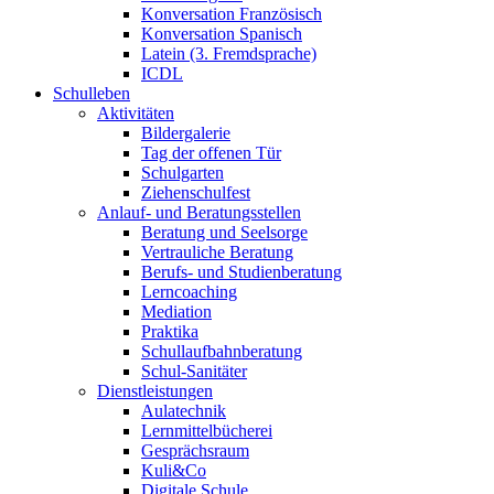
Konversation Französisch
Konversation Spanisch
Latein (3. Fremdsprache)
ICDL
Schulleben
Aktivitäten
Bildergalerie
Tag der offenen Tür
Schulgarten
Ziehenschulfest
Anlauf- und Beratungsstellen
Beratung und Seelsorge
Vertrauliche Beratung
Berufs- und Studienberatung
Lerncoaching
Mediation
Praktika
Schullaufbahnberatung
Schul-Sanitäter
Dienstleistungen
Aulatechnik
Lernmittelbücherei
Gesprächsraum
Kuli&Co
Digitale Schule