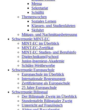
Mensa
Sekretariat
SchüBü
Themenwochen
Soziales Lernen
Klassen- und Studienfahrten
Skifahrt
Mittags- und Nachmittagsbetreuung
Schwerpunkt MINT-EC
MINT-EC im Überblick
MINT-EC-Zertifikat
MINT-EC Studien- und Berufsinfo
Digitechnikum­@school
Junior-Ingenieur-Akademie
Schüler-Wettbewerbe
Schwerpunkt Europaschule
Europaschule im Überblick
Internationale Begegnungen
Zertifizierung als Europaschule
25 Jahre Europaschule
Schwerpunkt Bilingual
Der Bilinguale Zweig im Überblick
Stundentafeln Bilingualer Zweig
Unterricht auf Französisch
Abitur und Baccalauréat