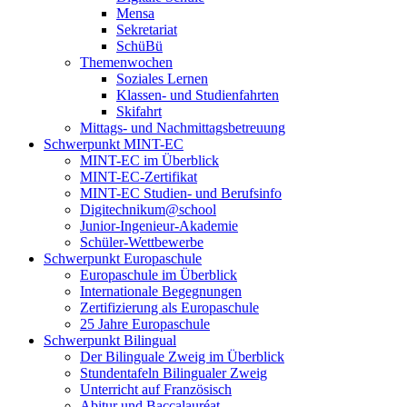
Mensa
Sekretariat
SchüBü
Themenwochen
Soziales Lernen
Klassen- und Studienfahrten
Skifahrt
Mittags- und Nachmittagsbetreuung
Schwerpunkt MINT-EC
MINT-EC im Überblick
MINT-EC-Zertifikat
MINT-EC Studien- und Berufsinfo
Digitechnikum­@school
Junior-Ingenieur-Akademie
Schüler-Wettbewerbe
Schwerpunkt Europaschule
Europaschule im Überblick
Internationale Begegnungen
Zertifizierung als Europaschule
25 Jahre Europaschule
Schwerpunkt Bilingual
Der Bilinguale Zweig im Überblick
Stundentafeln Bilingualer Zweig
Unterricht auf Französisch
Abitur und Baccalauréat