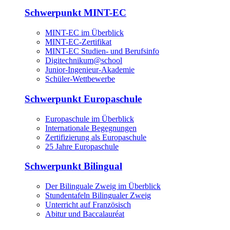
Schwerpunkt MINT-EC
MINT-EC im Überblick
MINT-EC-Zertifikat
MINT-EC Studien- und Berufsinfo
Digitechnikum­@school
Junior-Ingenieur-Akademie
Schüler-Wettbewerbe
Schwerpunkt Europaschule
Europaschule im Überblick
Internationale Begegnungen
Zertifizierung als Europaschule
25 Jahre Europaschule
Schwerpunkt Bilingual
Der Bilinguale Zweig im Überblick
Stundentafeln Bilingualer Zweig
Unterricht auf Französisch
Abitur und Baccalauréat