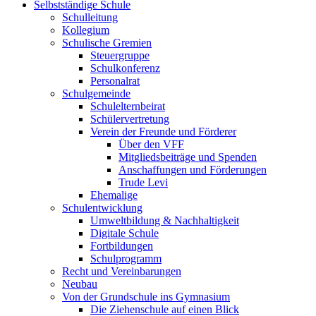
Selbstständige Schule
Schulleitung
Kollegium
Schulische Gremien
Steuergruppe
Schulkonferenz
Personalrat
Schulgemeinde
Schulelternbeirat
Schülervertretung
Verein der Freunde und Förderer
Über den VFF
Mitgliedsbeiträge und Spenden
Anschaffungen und Förderungen
Trude Levi
Ehemalige
Schulentwicklung
Umweltbildung & Nachhaltigkeit
Digitale Schule
Fortbildungen
Schulprogramm
Recht und Vereinbarungen
Neubau
Von der Grundschule ins Gymnasium
Die Ziehenschule auf einen Blick