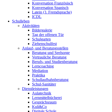
Konversation Französisch
Konversation Spanisch
Latein (3. Fremdsprache)
ICDL
Schulleben
Aktivitäten
Bildergalerie
Tag der offenen Tür
Schulgarten
Ziehenschulfest
Anlauf- und Beratungsstellen
Beratung und Seelsorge
Vertrauliche Beratung
Berufs- und Studienberatung
Lerncoaching
Mediation
Praktika
Schullaufbahnberatung
Schul-Sanitäter
Dienstleistungen
Aulatechnik
Lernmittelbücherei
Gesprächsraum
Kuli&Co
Digitale Schule