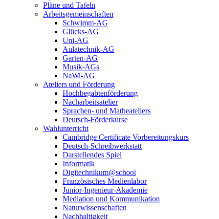
Pläne und Tafeln
Arbeitsgemeinschaften
Schwimm-AG
Glücks-AG
Uni-AG
Aulatechnik-AG
Garten-AG
Musik-AGs
NaWi-AG
Ateliers und Förderung
Hochbegabtenförderung
Nacharbeitsatelier
Sprachen- und Matheateliers
Deutsch-Förderkurse
Wahlunterricht
Cambridge Certificate Vorbereitungskurs
Deutsch-Schreibwerkstatt
Darstellendes Spiel
Informatik
Digitechnikum@school
Französisches Medienlabor
Junior-Ingenieur-Akademie
Mediation und Kommunikation
Naturwissenschaften
Nachhaltigkeit