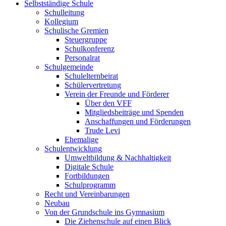
Selbstständige Schule
Schulleitung
Kollegium
Schulische Gremien
Steuergruppe
Schulkonferenz
Personalrat
Schulgemeinde
Schulelternbeirat
Schülervertretung
Verein der Freunde und Förderer
Über den VFF
Mitgliedsbeiträge und Spenden
Anschaffungen und Förderungen
Trude Levi
Ehemalige
Schulentwicklung
Umweltbildung & Nachhaltigkeit
Digitale Schule
Fortbildungen
Schulprogramm
Recht und Vereinbarungen
Neubau
Von der Grundschule ins Gymnasium
Die Ziehenschule auf einen Blick