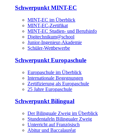
Schwerpunkt MINT-EC
MINT-EC im Überblick
MINT-EC-Zertifikat
MINT-EC Studien- und Berufsinfo
Digitechnikum­@school
Junior-Ingenieur-Akademie
Schüler-Wettbewerbe
Schwerpunkt Europaschule
Europaschule im Überblick
Internationale Begegnungen
Zertifizierung als Europaschule
25 Jahre Europaschule
Schwerpunkt Bilingual
Der Bilinguale Zweig im Überblick
Stundentafeln Bilingualer Zweig
Unterricht auf Französisch
Abitur und Baccalauréat