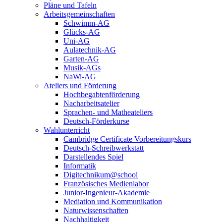
Pläne und Tafeln
Arbeitsgemeinschaften
Schwimm-AG
Glücks-AG
Uni-AG
Aulatechnik-AG
Garten-AG
Musik-AGs
NaWi-AG
Ateliers und Förderung
Hochbegabtenförderung
Nacharbeitsatelier
Sprachen- und Matheateliers
Deutsch-Förderkurse
Wahlunterricht
Cambridge Certificate Vorbereitungskurs
Deutsch-Schreibwerkstatt
Darstellendes Spiel
Informatik
Digitechnikum@school
Französisches Medienlabor
Junior-Ingenieur-Akademie
Mediation und Kommunikation
Naturwissenschaften
Nachhaltigkeit