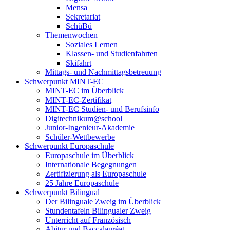
Mensa
Sekretariat
SchüBü
Themenwochen
Soziales Lernen
Klassen- und Studienfahrten
Skifahrt
Mittags- und Nachmittagsbetreuung
Schwerpunkt MINT-EC
MINT-EC im Überblick
MINT-EC-Zertifikat
MINT-EC Studien- und Berufsinfo
Digitechnikum­@school
Junior-Ingenieur-Akademie
Schüler-Wettbewerbe
Schwerpunkt Europaschule
Europaschule im Überblick
Internationale Begegnungen
Zertifizierung als Europaschule
25 Jahre Europaschule
Schwerpunkt Bilingual
Der Bilinguale Zweig im Überblick
Stundentafeln Bilingualer Zweig
Unterricht auf Französisch
Abitur und Baccalauréat