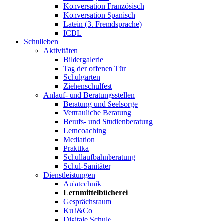
Konversation Französisch
Konversation Spanisch
Latein (3. Fremdsprache)
ICDL
Schulleben
Aktivitäten
Bildergalerie
Tag der offenen Tür
Schulgarten
Ziehenschulfest
Anlauf- und Beratungsstellen
Beratung und Seelsorge
Vertrauliche Beratung
Berufs- und Studienberatung
Lerncoaching
Mediation
Praktika
Schullaufbahnberatung
Schul-Sanitäter
Dienstleistungen
Aulatechnik
Lernmittelbücherei
Gesprächsraum
Kuli&Co
Digitale Schule