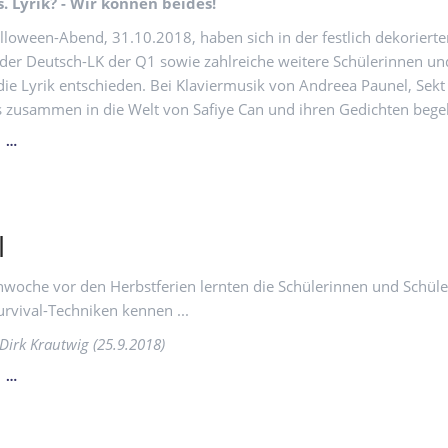
. Lyrik? - Wir können beides!
loween-Abend, 31.10.2018, haben sich in der festlich dekorierte
der Deutsch-LK der Q1 sowie zahlreiche weitere Schülerinnen un
die Lyrik entschieden. Bei Klaviermusik von Andreea Paunel, Sek
 zusammen in die Welt von Safiye Can und ihren Gedichten begeb
LEST
N …
GEDICHTE!
-
LESUNG
VON
l
SAFIYE
CAN
woche vor den Herbstferien lernten die Schülerinnen und Schüle
rvival-Techniken kennen ...
 Dirk Krautwig (25.9.2018)
SURVIVAL
N …