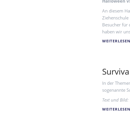
Halloween vs
An diesem Hal
Ziehenschule 
Besucher für 
haben wir uns
WEITERLESE
Surviva
In der Themen
sogenannte Su
Text und Bild:
WEITERLESE