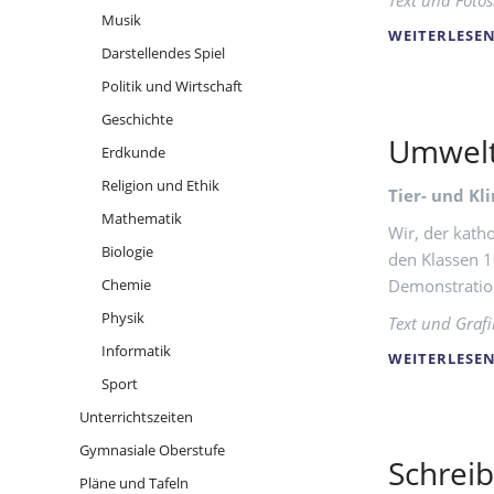
Text und Fotos
MINT-EC-Zertifikat
Internat
Musik
WEITERLESE
MINT-EC Studien- und Berufsinfo
Zertifiz
Darstellendes Spiel
Digitechnikum­@school
25 Jahre
Politik und Wirtschaft
Junior-Ingenieur-Akademie
Geschichte
Schüler-Wettbewerbe
Umwelt
Erdkunde
Religion und Ethik
Tier- und Kl
Links
Mathematik
Wir, der kath
Biologie
den Klassen 1
Demonstration
Chemie
Physik
Text und Grafi
Termine
Vertretungsplan
Schulportal
Informatik
WEITERLESE
Du
und
Hessen:
Sport
Digitales
Login
Mensa
Online-
Digitale
Unterrichtszeiten
Schwarzes
Ziehenschule
der
Katalog
Schule
Brett
Ziehenschule
der
an
Bildergalerie
Youtube-
Gymnasiale Oberstufe
Schreib
Schülerbücherei
der
Kanal
Pläne und Tafeln