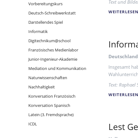
Text und Bilde
Vorbereitungskurs
WEITERLESE
Deutsch-Schreibwerkstatt
Darstellendes Spiel
Informatik
Digitechnikum@school
Informa
Französisches Medienlabor
Deutschland
Junior-Ingenieur-Akademie
Insgesamt ha
Mediation und Kommunikation
Wahlunterrich
Naturwissenschaften
Text: Raphael 
Nachhaltigkeit
WEITERLESE
Konversation Französisch
Konversation Spanisch
Latein (3. Fremdsprache)
Lest Ge
ICDL