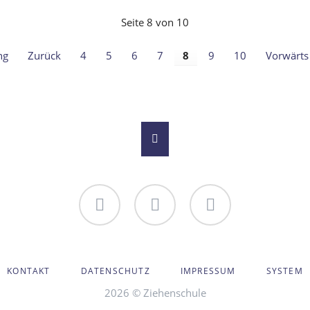
OPPERMANN
Seite 8 von 10
ng
Zurück
4
5
6
7
8
9
10
Vorwärts
Du an
Bildergalerie
Youtube-
der
Kanal
AVIGATION
Ziehenschule!
der
KONTAKT
DATENSCHUTZ
IMPRESSUM
SYSTEM
BERSPRINGEN
Ziehenschule
2026 © Ziehenschule