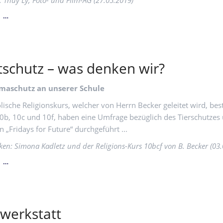
: Thuy Ly, Foto- und Film-AG (27.05.2019)
ionale Begegnungen
Stundentafeln Bilingualer Z
WIR
N …
ierung als Europaschule
Unterricht auf Französisch
SIND
 Europaschule
Abitur und Baccalauréat
DIE
FOTO-
UND
schutz – was denken wir?
FILM-
AG
DER
imaschutz an unserer Schule
ZIEHENSCHULE!
olische Religionskurs, welcher von Herrn Becker geleitet wird, be
0b, 10c und 10f, haben eine Umfrage bezüglich des Tierschutzes
 „Fridays for Future“ durchgeführt ...
ken: Simona Kadletz und der Religions-Kurs 10bcf von B. Becker (03
UMWELTSCHUTZ
N …
–
WAS
DENKEN
WIR?
werkstatt