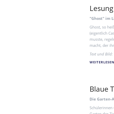
Lesung
"Ghost" im L
Ghost, so hei
(eigentlich C
musste, regel
macht, der ih
Text und Bild:
WEITERLESE
Blaue T
Die Garten-
Schülerinnen 
Garten der Zi