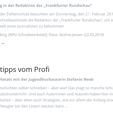
g in der Redaktion der „Frankfurter Rundschau“
der Ziehenschule besuchten am Donnerstag, den 21. Februar 20
hreibwerkstatt die Redaktion der „Frankfurter Rundschau“, um e
swelt eines Journalisten zu bekommen.
pking (WPU Schreibwerkstatt); Fotos: Andrea Jensen (22.03.2019)
SCHREIBWERKSTATT
N …
tipps vom Profi
rkstatt mit der Jugendbuchautorin Stefanie Neeb
chichten selber schreiben – aber wie? Das plagt so manche Sch
eutschunterricht. Und auch Autorinnen und Autoren haben hier 
gkeiten – aber eben auch Strategien, wie vor allem der Anfang ein
 Neugier bei den Lesern wecken kann ...