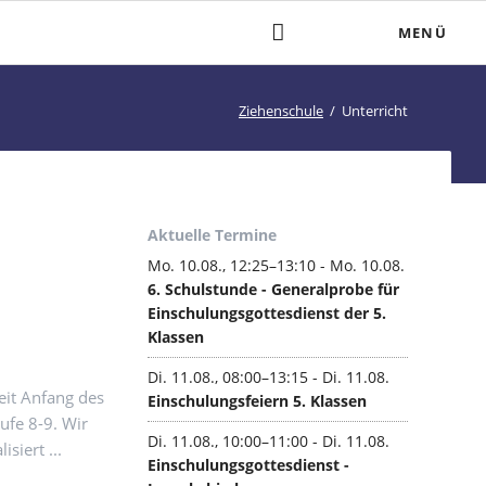
Nav
MENÜ
übe
Schulleben
Ziehenschule
Unterricht
Aktivitäten
Anlauf- und Beratungsstellen
Dienstleistungen
Themenwochen
Mittags- und Nachmittagsbetreuung
Aktuelle Termine
Mo. 10.08., 12:25–13:10 - Mo. 10.08.
6. Schulstunde - Generalprobe für
Einschulungsgottesdienst der 5.
Klassen
Di. 11.08., 08:00–13:15 - Di. 11.08.
eit Anfang des
Einschulungsfeiern 5. Klassen
ufe 8-9. Wir
Schwerpunkt Musik
Di. 11.08., 10:00–11:00 - Di. 11.08.
siert ...
Einschulungsgottesdienst -
rblick
Musik im Überblick