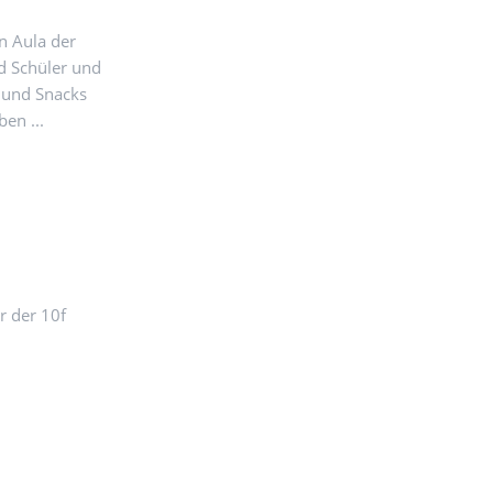
n Aula der
d Schüler und
t und Snacks
en ...
r der 10f