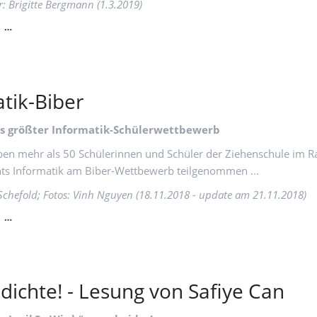
r: Brigitte Bergmann (1.3.2019)
SCHREIBTIPPS
N …
VOM
PROFI
tik-Biber
s größter Informatik-Schülerwettbewerb
ben mehr als 50 Schülerinnen und Schüler der Ziehenschule im 
ts Informatik am Biber-Wettbewerb teilgenommen ...
Schefold; Fotos: Vinh Nguyen (18.11.2018 - update am 21.11.2018)
INFORMATIK-
N …
BIBER
dichte! - Lesung von Safiye Can