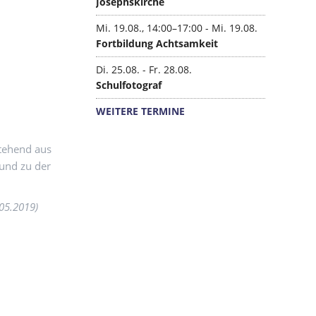
Josephskirche
weig
Besondere Förderung in Musik
Musikplus: Big Band Klasse 5
Mi. 19.08., 14:00–17:00 - Mi. 19.08.
Musikalische Ensembles
Fortbildung Achtsamkeit
Erlernen eines Instruments
Di. 25.08. - Fr. 28.08.
Musik-Blog
Schulfotograf
WEITERE TERMINE
Kontakt
stehend aus
NAVIGATION
KONTAKT
 und zu der
ÜBERSPRINGEN
DATENSCHUTZ
IMPRESSUM
.05.2019)
SYSTEM
2026 © Ziehenschule