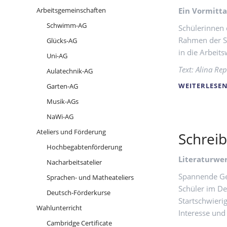
Ziehenschule!
der
Arbeitsgemeinschaften
Ein Vormitta
Ziehenschule
Schwimm-AG
Schülerinnen 
Rahmen der Sc
Glücks-AG
in die Arbeit
Uni-AG
Text: Alina Re
Aulatechnik-AG
WEITERLESE
Garten-AG
Musik-AGs
NaWi-AG
Ateliers und Förderung
Schreib
Hochbegabtenförderung
Literaturwe
Nacharbeitsatelier
Spannende Ges
Sprachen- und Matheateliers
Schüler im D
Deutsch-Förderkurse
Startschwieri
Wahlunterricht
Interesse und
Cambridge Certificate