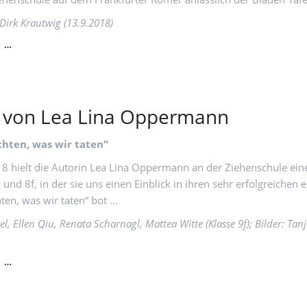
 Dirk Krautwig (13.9.2018)
BLAUE
N …
TAFEL
FRANKFURT
 von Lea Lina Oppermann
hten, was wir taten“
 hielt die Autorin Lea Lina Oppermann an der Ziehenschule ein
 und 8f, in der sie uns einen Einblick in ihren sehr erfolgreichen
en, was wir taten“ bot ...
el, Ellen Qiu, Renata Scharnagl, Mattea Witte (Klasse 9f); Bilder: Tan
LESUNG
N …
VON
LEA
LINA