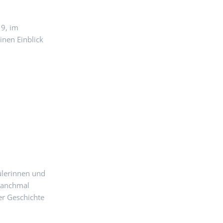
19, im
inen Einblick
ülerinnen und
manchmal
er Geschichte