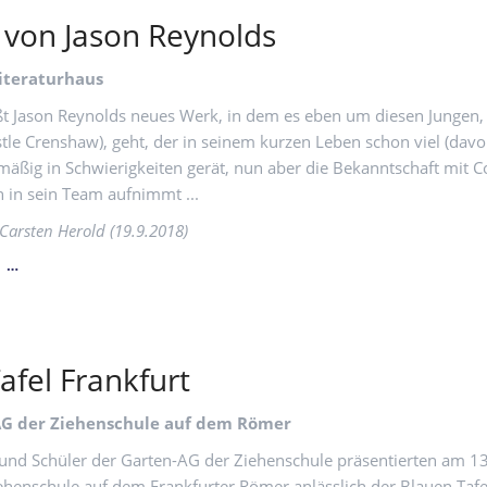
 von Jason Reynolds
iteraturhaus
ßt Jason Reynolds neues Werk, in dem es eben um diesen Jungen,
astle Crenshaw), geht, der in seinem kurzen Leben schon viel (dav
mäßig in Schwierigkeiten gerät, nun aber die Bekanntschaft mit 
n in sein Team aufnimmt ...
 Carsten Herold (19.9.2018)
LESUNG
N …
VON
JASON
REYNOLDS
afel Frankfurt
AG der Ziehenschule auf dem Römer
und Schüler der Garten-AG der Ziehenschule präsentierten am 1
ehenschule auf dem Frankfurter Römer anlässlich der Blauen Tafel 