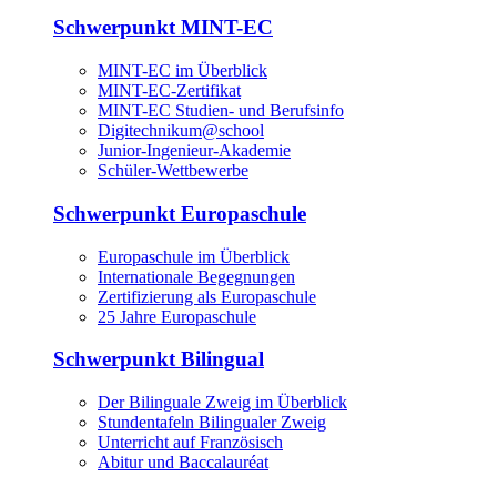
Schwerpunkt MINT-EC
MINT-EC im Überblick
MINT-EC-Zertifikat
MINT-EC Studien- und Berufsinfo
Digitechnikum­@school
Junior-Ingenieur-Akademie
Schüler-Wettbewerbe
Schwerpunkt Europaschule
Europaschule im Überblick
Internationale Begegnungen
Zertifizierung als Europaschule
25 Jahre Europaschule
Schwerpunkt Bilingual
Der Bilinguale Zweig im Überblick
Stundentafeln Bilingualer Zweig
Unterricht auf Französisch
Abitur und Baccalauréat