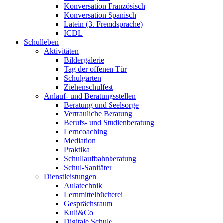
Konversation Französisch
Konversation Spanisch
Latein (3. Fremdsprache)
ICDL
Schulleben
Aktivitäten
Bildergalerie
Tag der offenen Tür
Schulgarten
Ziehenschulfest
Anlauf- und Beratungsstellen
Beratung und Seelsorge
Vertrauliche Beratung
Berufs- und Studienberatung
Lerncoaching
Mediation
Praktika
Schullaufbahnberatung
Schul-Sanitäter
Dienstleistungen
Aulatechnik
Lernmittelbücherei
Gesprächsraum
Kuli&Co
Digitale Schule