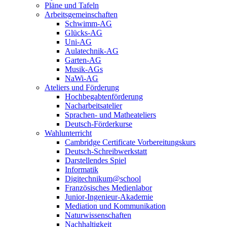
Pläne und Tafeln
Arbeitsgemeinschaften
Schwimm-AG
Glücks-AG
Uni-AG
Aulatechnik-AG
Garten-AG
Musik-AGs
NaWi-AG
Ateliers und Förderung
Hochbegabtenförderung
Nacharbeitsatelier
Sprachen- und Matheateliers
Deutsch-Förderkurse
Wahlunterricht
Cambridge Certificate Vorbereitungskurs
Deutsch-Schreibwerkstatt
Darstellendes Spiel
Informatik
Digitechnikum@school
Französisches Medienlabor
Junior-Ingenieur-Akademie
Mediation und Kommunikation
Naturwissenschaften
Nachhaltigkeit