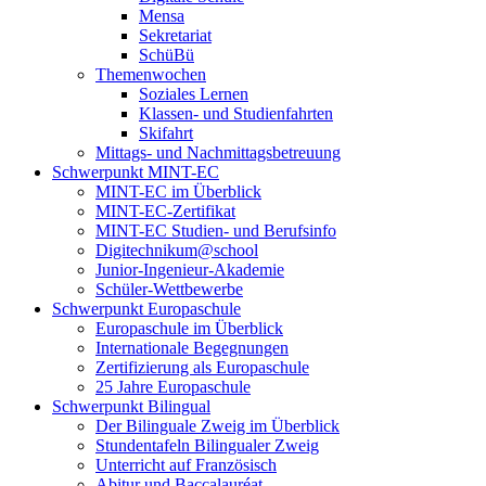
Mensa
Sekretariat
SchüBü
Themenwochen
Soziales Lernen
Klassen- und Studienfahrten
Skifahrt
Mittags- und Nachmittagsbetreuung
Schwerpunkt MINT-EC
MINT-EC im Überblick
MINT-EC-Zertifikat
MINT-EC Studien- und Berufsinfo
Digitechnikum­@school
Junior-Ingenieur-Akademie
Schüler-Wettbewerbe
Schwerpunkt Europaschule
Europaschule im Überblick
Internationale Begegnungen
Zertifizierung als Europaschule
25 Jahre Europaschule
Schwerpunkt Bilingual
Der Bilinguale Zweig im Überblick
Stundentafeln Bilingualer Zweig
Unterricht auf Französisch
Abitur und Baccalauréat