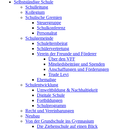
Selbstständige Schule
Schulleitung
Kollegium
Schulische Gremien
Steuergruppe
Schulkonferenz
Personalrat
Schulgemeinde
Schulelternbeirat
Schülervertretung
Verein der Freunde und Förderer
Über den VFF
Mitgliedsbeiträge und Spenden
Anschaffungen und Förderungen
Trude Levi
Ehemalige
Schulentwicklung
Umweltbildung & Nachhaltigkeit
Digitale Schule
Fortbildungen
Schulprogramm
Recht und Vereinbarungen
Neubau
Von der Grundschule ins Gymnasium
Die Ziehenschule auf einen Blick