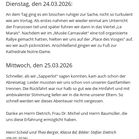
Dienstag, den 24.03.2026:
An dem Tag ging es ein bisschen ruhiger zur Sache, nicht so turbulent
wie am Vortag. Als erstes nahmen wir wieder einmal am Unterricht
der Franzosen teil und später fuhren wir dann in das Viertel „Le
Marais“. Nachdem wir im „Musée Carnavalet“ eine toll organisierte
Rallye gemacht hatten, hielten wir uns auf der „Place des Vosges“ auf,
wo wir auch picknickten. Anschließend gingen wir zu Fuß zur
Kathedrale Notre-Dame.
Mittwoch, den 25.03.2026
Schneller, als wir „Sapperlot“ sagen konnten, kam auch schon der
Abreisetag. Leider mussten wir uns schon von unseren Gastfamilien
trennen. Die Rückfahrt war nur halb so gut wie die Hinfahrt und mit
ambivalenter Stimmung liefen wir in die Arme unserer Eltern. So
schnell werden wir dieses Abenteuer nicht vergessen.
Danke an Herrn Dietrich, Frau Dr. Michel und Herrn Baumüller, die
uns diese Erfahrung ermöglicht haben.
Henri Scheid und Theo Berger, Klasse 8d; Bilder: Stefan Dietrich
(09.05.2026)