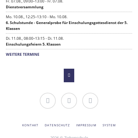
Fr. 07.08., 09:00–13:00 - Fr. 07.08.
Dienstversammlung
Mo. 10.08., 12:25–13:10 - Mo. 10.08.
6. Schulstunde - Generalprobe für Einschulungsgottesdienst der 5.
Klassen
Di. 11.08., 08:00–13:15 - Di. 11.08.
Einschulungsfeiern 5. Klassen
WEITERE TERMINE
Du an
Bildergalerie
Youtube-
der
Kanal
Ziehenschule!
der
NAVIGATION
KONTAKT
DATENSCHUTZ
IMPRESSUM
SYSTEM
ÜBERSPRINGEN
Ziehenschule
2026 © Ziehenschule