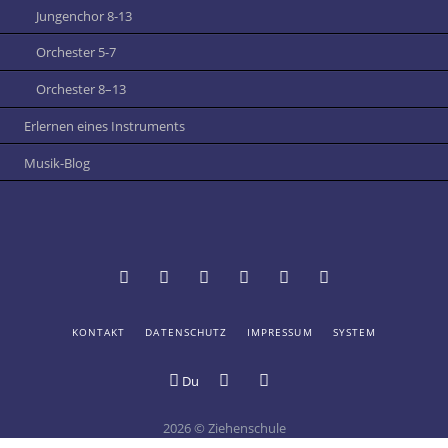
Jungenchor 8-13
Orchester 5-7
Orchester 8–13
Erlernen eines Instruments
Musik-Blog
NAVIGATION
KONTAKT
DATENSCHUTZ
IMPRESSUM
SYSTEM
Termine
Vertretungsplan
Schulportal
Mensa
Online-
Digitale
ÜBERSPRINGEN
und
Hessen:
der
Katalog
Schule
Du
Digitales
Login
Ziehenschule
der
Schwarzes
Ziehenschule
Schülerbücherei
Brett
2026 © Ziehenschule
an
Bildergalerie
Youtube-