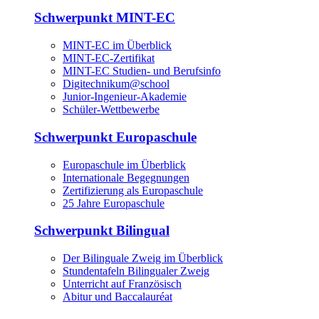
Schwerpunkt MINT-EC
MINT-EC im Überblick
MINT-EC-Zertifikat
MINT-EC Studien- und Berufsinfo
Digitechnikum­@school
Junior-Ingenieur-Akademie
Schüler-Wettbewerbe
Schwerpunkt Europaschule
Europaschule im Überblick
Internationale Begegnungen
Zertifizierung als Europaschule
25 Jahre Europaschule
Schwerpunkt Bilingual
Der Bilinguale Zweig im Überblick
Stundentafeln Bilingualer Zweig
Unterricht auf Französisch
Abitur und Baccalauréat