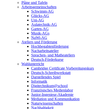
Pläne und Tafeln
Arbeitsgemeinschaften
Schwimm-AG
Glücks-AG
Uni-AG
Aulatechnik-AG
Garten-AG
Musik-AGs
NaWi-AG
Ateliers und Förderung
Hochbegabtenförderung
Nacharbeitsatelier
Sprachen- und Matheateliers
Deutsch-Förderkurse
Wahlunterricht
Cambridge Certificate Vorbereitungskurs
Deutsch-Schreibwerkstatt
Darstellendes Spiel
Informatik
Digitechnikum@school
Französisches Medienlabor
Junior-Ingenieur-Akademie
Mediation und Kommunikation
Naturwissenschaften
Nachhaltigkeit