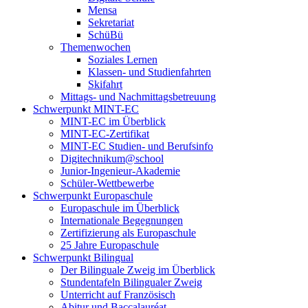
Mensa
Sekretariat
SchüBü
Themenwochen
Soziales Lernen
Klassen- und Studienfahrten
Skifahrt
Mittags- und Nachmittagsbetreuung
Schwerpunkt MINT-EC
MINT-EC im Überblick
MINT-EC-Zertifikat
MINT-EC Studien- und Berufsinfo
Digitechnikum­@school
Junior-Ingenieur-Akademie
Schüler-Wettbewerbe
Schwerpunkt Europaschule
Europaschule im Überblick
Internationale Begegnungen
Zertifizierung als Europaschule
25 Jahre Europaschule
Schwerpunkt Bilingual
Der Bilinguale Zweig im Überblick
Stundentafeln Bilingualer Zweig
Unterricht auf Französisch
Abitur und Baccalauréat