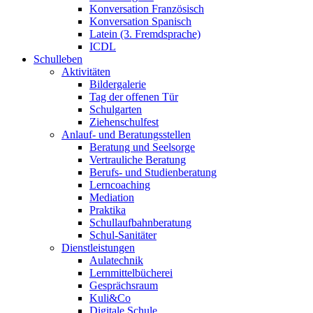
Konversation Französisch
Konversation Spanisch
Latein (3. Fremdsprache)
ICDL
Schulleben
Aktivitäten
Bildergalerie
Tag der offenen Tür
Schulgarten
Ziehenschulfest
Anlauf- und Beratungsstellen
Beratung und Seelsorge
Vertrauliche Beratung
Berufs- und Studienberatung
Lerncoaching
Mediation
Praktika
Schullaufbahnberatung
Schul-Sanitäter
Dienstleistungen
Aulatechnik
Lernmittelbücherei
Gesprächsraum
Kuli&Co
Digitale Schule