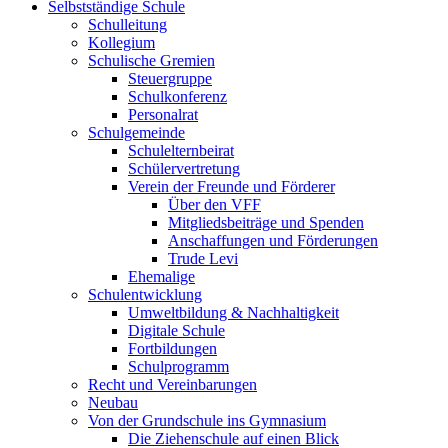
Selbstständige Schule
Schulleitung
Kollegium
Schulische Gremien
Steuergruppe
Schulkonferenz
Personalrat
Schulgemeinde
Schulelternbeirat
Schülervertretung
Verein der Freunde und Förderer
Über den VFF
Mitgliedsbeiträge und Spenden
Anschaffungen und Förderungen
Trude Levi
Ehemalige
Schulentwicklung
Umweltbildung & Nachhaltigkeit
Digitale Schule
Fortbildungen
Schulprogramm
Recht und Vereinbarungen
Neubau
Von der Grundschule ins Gymnasium
Die Ziehenschule auf einen Blick