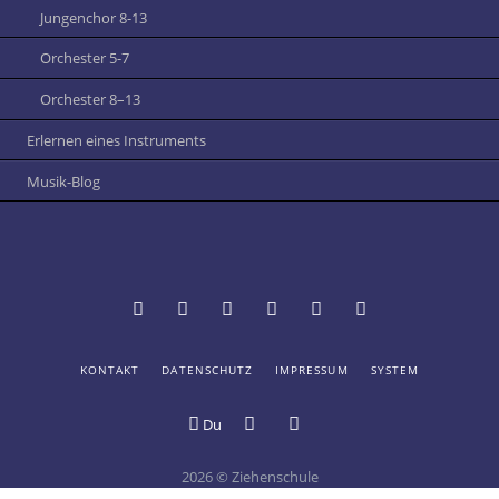
Jungenchor 8-13
Orchester 5-7
Orchester 8–13
Erlernen eines Instruments
Musik-Blog
NAVIGATION
KONTAKT
DATENSCHUTZ
IMPRESSUM
SYSTEM
Termine
Vertretungsplan
Schulportal
Mensa
Online-
Digitale
ÜBERSPRINGEN
und
Hessen:
der
Katalog
Schule
Du
Digitales
Login
Ziehenschule
der
Schwarzes
Ziehenschule
Schülerbücherei
Brett
2026 © Ziehenschule
an
Bildergalerie
Youtube-