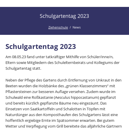
der
Kanal
Ziehenschule!
der
Schulgartentag 2023
Ziehenschule
Ziehenschule
News
Schulgartentag 2023
Am 08.05.23 fand unter tatkräftiger Mithilfe von Schüler/inne/n,
Eltern sowie Mitgliedern des Schulelternbeirats und Kollegiums der
Schulgartentag statt.
Neben der Pflege des Gartens durch Entfernung von Unkraut in den
Beeten wurden die Holzbänke des „grünen Klassenzimmers“ mit
Pflastersteinen zur besseren Auflage versehen. Zudem wurde im
Schulwald eine Roßkastanie (Aesculus hippocastanum) gepflanzt
und bereits kürzlich gepflanzte Bäume neu eingezäunt. Das
Einsetzen von Saatkartoffeln und Schalotten in Töpfen mit
Naturdünger aus den Komposthaufen des Schulgartens lässt eine
hoffentlich ergiebige Ernte im Spätsommer erwarten. Bei gutem
Wetter und Verpflegung vom Grill bereitete das alljährliche Gärtnern