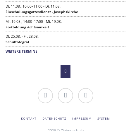
Di. 11.08., 10:00–11:00 - Di. 11.08.
Einschulungsgottesdienst - Josephskirche
Mi. 19.08., 14:00–17:00 - Mi. 19.08.
Fortbildung Achtsamkeit
Di. 25.08. - Fr. 28.08.
Schulfotograf
WEITERE TERMINE
Du an
Bildergalerie
Youtube-
der
Kanal
Ziehenschule!
der
NAVIGATION
KONTAKT
DATENSCHUTZ
IMPRESSUM
SYSTEM
ÜBERSPRINGEN
Ziehenschule
2026 © Ziehenschule