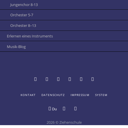
Jungenchor 8-13
Orchester 5-7
Orchester 8–13
Erlernen eines Instruments
Musik-Blog
NAVIGATION
KONTAKT
DATENSCHUTZ
IMPRESSUM
SYSTEM
Termine
Vertretungsplan
Schulportal
Mensa
Online-
Digitale
ÜBERSPRINGEN
und
Hessen:
der
Katalog
Schule
Du
Digitales
Login
Ziehenschule
der
Schwarzes
Ziehenschule
Schülerbücherei
Brett
2026 © Ziehenschule
an
Bildergalerie
Youtube-