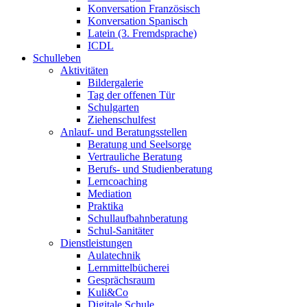
Konversation Französisch
Konversation Spanisch
Latein (3. Fremdsprache)
ICDL
Schulleben
Aktivitäten
Bildergalerie
Tag der offenen Tür
Schulgarten
Ziehenschulfest
Anlauf- und Beratungsstellen
Beratung und Seelsorge
Vertrauliche Beratung
Berufs- und Studienberatung
Lerncoaching
Mediation
Praktika
Schullaufbahnberatung
Schul-Sanitäter
Dienstleistungen
Aulatechnik
Lernmittelbücherei
Gesprächsraum
Kuli&Co
Digitale Schule