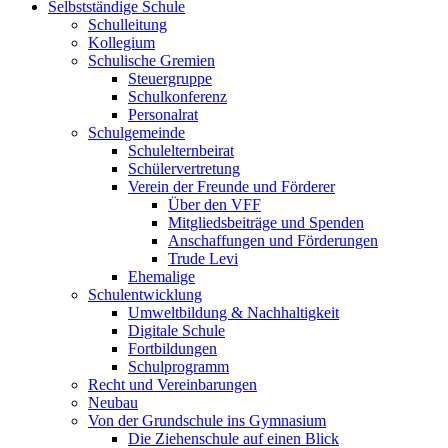
Selbstständige Schule
Schulleitung
Kollegium
Schulische Gremien
Steuergruppe
Schulkonferenz
Personalrat
Schulgemeinde
Schulelternbeirat
Schülervertretung
Verein der Freunde und Förderer
Über den VFF
Mitgliedsbeiträge und Spenden
Anschaffungen und Förderungen
Trude Levi
Ehemalige
Schulentwicklung
Umweltbildung & Nachhaltigkeit
Digitale Schule
Fortbildungen
Schulprogramm
Recht und Vereinbarungen
Neubau
Von der Grundschule ins Gymnasium
Die Ziehenschule auf einen Blick