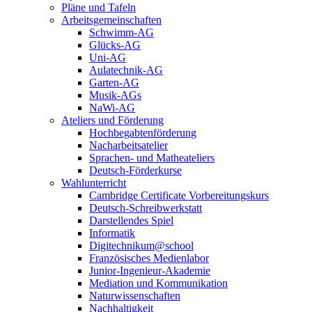
Pläne und Tafeln
Arbeitsgemeinschaften
Schwimm-AG
Glücks-AG
Uni-AG
Aulatechnik-AG
Garten-AG
Musik-AGs
NaWi-AG
Ateliers und Förderung
Hochbegabtenförderung
Nacharbeitsatelier
Sprachen- und Matheateliers
Deutsch-Förderkurse
Wahlunterricht
Cambridge Certificate Vorbereitungskurs
Deutsch-Schreibwerkstatt
Darstellendes Spiel
Informatik
Digitechnikum@school
Französisches Medienlabor
Junior-Ingenieur-Akademie
Mediation und Kommunikation
Naturwissenschaften
Nachhaltigkeit