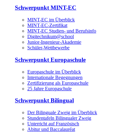
Schwerpunkt MINT-EC
MINT-EC im Überblick
MINT-EC-Zertifikat
MINT-EC Studien- und Berufsinfo
Digitechnikum­@school
Junior-Ingenieur-Akademie
Schüler-Wettbewerbe
Schwerpunkt Europaschule
Europaschule im Überblick
Internationale Begegnungen
Zertifizierung als Europaschule
25 Jahre Europaschule
Schwerpunkt Bilingual
Der Bilinguale Zweig im Überblick
Stundentafeln Bilingualer Zweig
Unterricht auf Französisch
Abitur und Baccalauréat