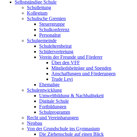
Selbstständige Schule
Schulleitung
Kollegium
Schulische Gremien
Steuergruppe
Schulkonferenz
Personalrat
Schulgemeinde
Schulelternbeirat
Schülervertretung
Verein der Freunde und Förderer
Über den VFF
Mitgliedsbeiträge und Spenden
Anschaffungen und Förderungen
Trude Levi
Ehemalige
Schulentwicklung
Umweltbildung & Nachhaltigkeit
Digitale Schule
Fortbildungen
Schulprogramm
Recht und Vereinbarungen
Neubau
Von der Grundschule ins Gymnasium
Die Ziehenschule auf einen Blick