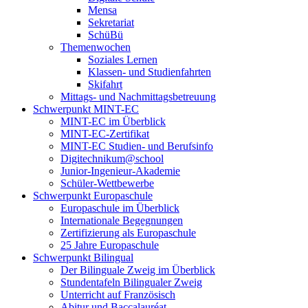
Mensa
Sekretariat
SchüBü
Themenwochen
Soziales Lernen
Klassen- und Studienfahrten
Skifahrt
Mittags- und Nachmittagsbetreuung
Schwerpunkt MINT-EC
MINT-EC im Überblick
MINT-EC-Zertifikat
MINT-EC Studien- und Berufsinfo
Digitechnikum­@school
Junior-Ingenieur-Akademie
Schüler-Wettbewerbe
Schwerpunkt Europaschule
Europaschule im Überblick
Internationale Begegnungen
Zertifizierung als Europaschule
25 Jahre Europaschule
Schwerpunkt Bilingual
Der Bilinguale Zweig im Überblick
Stundentafeln Bilingualer Zweig
Unterricht auf Französisch
Abitur und Baccalauréat