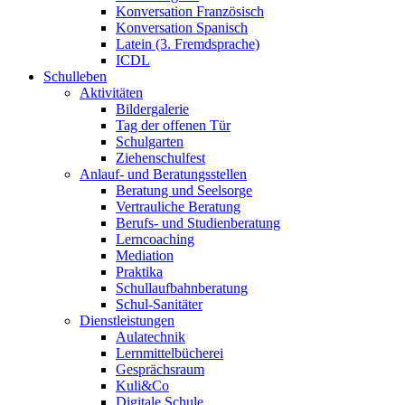
Konversation Französisch
Konversation Spanisch
Latein (3. Fremdsprache)
ICDL
Schulleben
Aktivitäten
Bildergalerie
Tag der offenen Tür
Schulgarten
Ziehenschulfest
Anlauf- und Beratungsstellen
Beratung und Seelsorge
Vertrauliche Beratung
Berufs- und Studienberatung
Lerncoaching
Mediation
Praktika
Schullaufbahnberatung
Schul-Sanitäter
Dienstleistungen
Aulatechnik
Lernmittelbücherei
Gesprächsraum
Kuli&Co
Digitale Schule