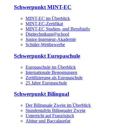
Schwerpunkt MINT-EC
MINT-EC im Überblick
MINT-EC-Zertifikat
MINT-EC Studien- und Berufsinfo
Digitechnikum­@school
Junior-Ingenieur-Akademie
Schüler-Wettbewerbe
Schwerpunkt Europaschule
Europaschule im Überblick
Internationale Begegnungen
Zertifizierung als Europaschule
25 Jahre Europaschule
Schwerpunkt Bilingual
Der Bilinguale Zweig im Überblick
Stundentafeln Bilingualer Zweig
Unterricht auf Französisch
Abitur und Baccalauréat