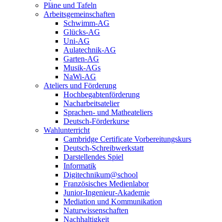
Pläne und Tafeln
Arbeitsgemeinschaften
Schwimm-AG
Glücks-AG
Uni-AG
Aulatechnik-AG
Garten-AG
Musik-AGs
NaWi-AG
Ateliers und Förderung
Hochbegabtenförderung
Nacharbeitsatelier
Sprachen- und Matheateliers
Deutsch-Förderkurse
Wahlunterricht
Cambridge Certificate Vorbereitungskurs
Deutsch-Schreibwerkstatt
Darstellendes Spiel
Informatik
Digitechnikum@school
Französisches Medienlabor
Junior-Ingenieur-Akademie
Mediation und Kommunikation
Naturwissenschaften
Nachhaltigkeit