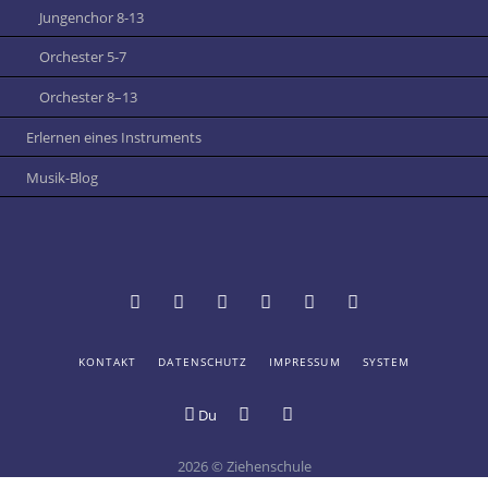
Jungenchor 8-13
Orchester 5-7
Orchester 8–13
Erlernen eines Instruments
Musik-Blog
NAVIGATION
KONTAKT
DATENSCHUTZ
IMPRESSUM
SYSTEM
Termine
Vertretungsplan
Schulportal
Mensa
Online-
Digitale
ÜBERSPRINGEN
und
Hessen:
der
Katalog
Schule
Du
Digitales
Login
Ziehenschule
der
Schwarzes
Ziehenschule
Schülerbücherei
Brett
2026 © Ziehenschule
an
Bildergalerie
Youtube-