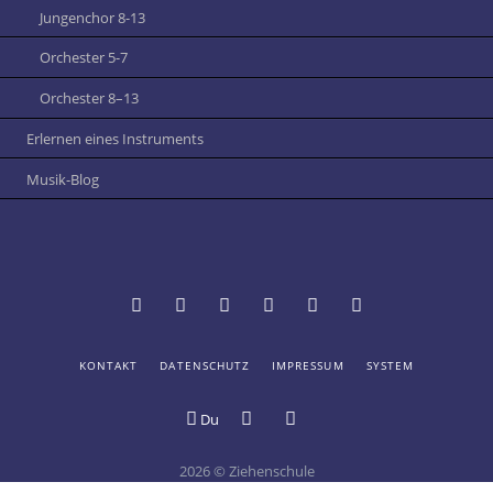
Jungenchor 8-13
Orchester 5-7
Orchester 8–13
Erlernen eines Instruments
Musik-Blog
NAVIGATION
KONTAKT
DATENSCHUTZ
IMPRESSUM
SYSTEM
Termine
Vertretungsplan
Schulportal
Mensa
Online-
Digitale
ÜBERSPRINGEN
und
Hessen:
der
Katalog
Schule
Du
Digitales
Login
Ziehenschule
der
Schwarzes
Ziehenschule
Schülerbücherei
Brett
2026 © Ziehenschule
an
Bildergalerie
Youtube-